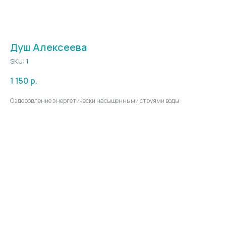
Душ Алексеева
SKU:
1
1 150
р.
Оздоровление энергетически насыщенными струями воды